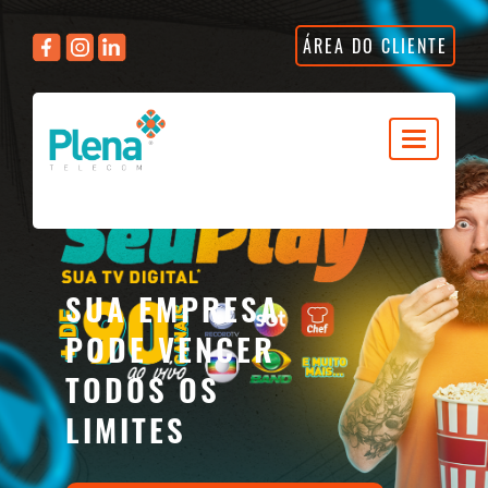
ÁREA DO CLIENTE
Navegaç
SUA EMPRESA
PODE VENCER
TODOS OS
LIMITES